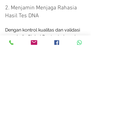
2. Menjamin Menjaga Rahasia 
Hasil Tes DNA
Dengan kontrol kualitas dan validasi 
yang baik, Global Doctor Indonesia 
menjamin keakuratan hasil tes DNA 
yang dilakukan di klinik kami. Selain 
itu, keamanan data genetik dan hasil 
tes DNA menjadi salah satu prioritas 
kami dalam menjaga privasi klien. 
Kami juga menyediakan dokumentasi 
resmi apabila hasil tes akan 
digunakan untuk keperluan legal.
Klinik kami juga sudah memiliki 
jaringan klinik medis yang terletak di 
Cina, Thailand, dan Malaysia. Hubungi 
Global Doctor Indonesia untuk 