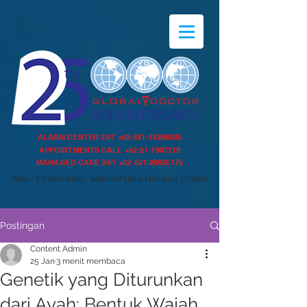
ALARM CENTER 24/7
+62-821-48288535
APPOINTMENTS CALL
+62-21-7987219
MANAGED CARE 24/7
+62-821-20625175
Mon - Fri 8am-5pm ; Sat/Sun/Public Holidays Closed
Postingan
Content Admin
25 Jan
3 menit membaca
Genetik yang Diturunkan
dari Ayah: Bentuk Wajah