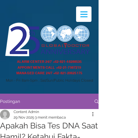
ALARM CENTER 24/7
+62-821-48288535
APPOINTMENTS CALL
+62-21-7987219
MANAGED CARE 24/7
+62-821-20625175
Mon - Fri 8am-5pm ; Sat/Sun/Public Holidays Closed
Postingan
Content Admin
29 Nov 2025
3 menit membaca
Apakah Bisa Tes DNA Saat
Hamil? Ketahui Fakta-