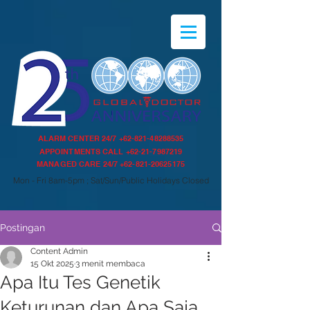
ALARM CENTER 24/7
+62-821-48288535
APPOINTMENTS CALL
+62-21-7987219
MANAGED CARE 24/7
+62-821-20625175
Mon - Fri 8am-5pm ; Sat/Sun/Public Holidays Closed
Postingan
Content Admin
15 Okt 2025
3 menit membaca
Apa Itu Tes Genetik
Keturunan dan Apa Saja