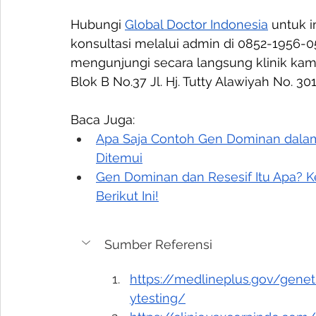
Hubungi 
Global Doctor Indonesia
 untuk i
konsultasi melalui admin di 0852-1956-05
mengunjungi secara langsung klinik kami
Blok B No.37 Jl. Hj. Tutty Alawiyah No. 30
Baca Juga:
Apa Saja Contoh Gen Dominan dala
Ditemui
Gen Dominan dan Resesif Itu Apa? K
Berikut Ini!
Sumber Referensi
https://medlineplus.gov/genet
ytesting/