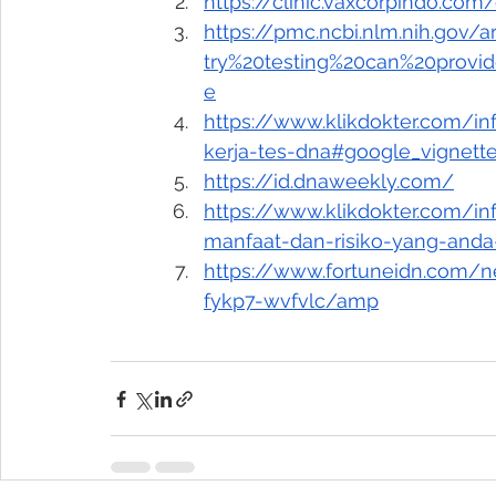
https://clinic.vaxcorpindo.com
https://pmc.ncbi.nlm.nih.gov/
try%20testing%20can%20provi
e
https://www.klikdokter.com/
kerja-tes-dna#google_vignett
https://id.dnaweekly.com/
https://www.klikdokter.com/
manfaat-dan-risiko-yang-anda
https://www.fortuneidn.com/
fykp7-wvfvlc/amp