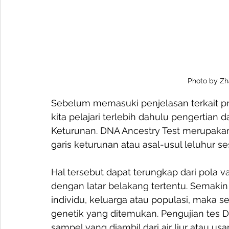
Photo by Zh
Sebelum memasuki penjelasan terkait pr
kita pelajari terlebih dahulu pengertian 
Keturunan. DNA Ancestry Test merupakan
garis keturunan atau asal-usul leluhur s
Hal tersebut dapat terungkap dari pola 
dengan latar belakang tertentu. Semaki
individu, keluarga atau populasi, maka 
genetik yang ditemukan. Pengujian tes 
sampel yang diambil dari air liur atau usa