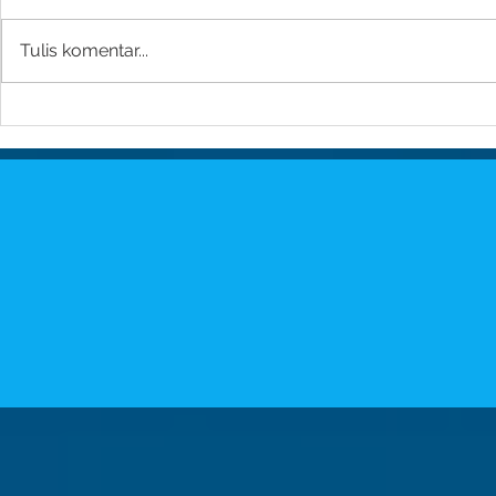
Tulis komentar...
Apa Itu Saudara Kandung?
Memahami A
Ini Penjelasan Mudahnya!
Tiri: Definis
Kasus