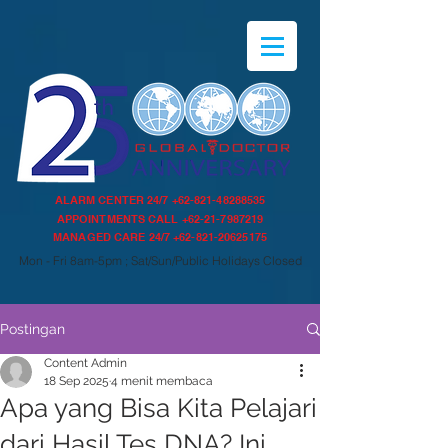
ALARM CENTER 24/7
+62-821-48288535
APPOINTMENTS CALL
+62-21-7987219
MANAGED CARE 24/7
+62-821-20625175
Mon - Fri 8am-5pm ; Sat/Sun/Public Holidays Closed
Postingan
Content Admin
18 Sep 2025
4 menit membaca
Apa yang Bisa Kita Pelajari
dari Hasil Tes DNA? Ini