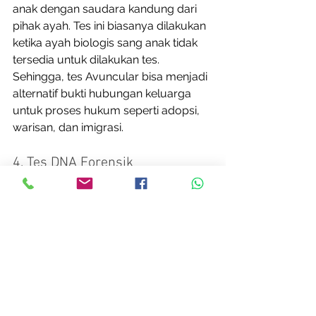
anak dengan saudara kandung dari 
pihak ayah. Tes ini biasanya dilakukan 
ketika ayah biologis sang anak tidak 
tersedia untuk dilakukan tes. 
Sehingga, tes Avuncular bisa menjadi 
alternatif bukti hubungan keluarga 
untuk proses hukum seperti adopsi, 
warisan, dan imigrasi. 
4. Tes DNA Forensik
Selanjutnya ada sebuah tes DNA 
yang sering digunakan dalam dunia 
kepolisian atau kriminalistik yaitu tes 
DNA Forensik. Tes ini dilakukan untuk 
mengidentifikasi pelaku atau korban 
dalam sebuah kasus kejahatan 
melalui jejak DNA yang ditemukan di 